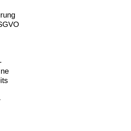
hrung
 DSGVO
-
ine
its
-