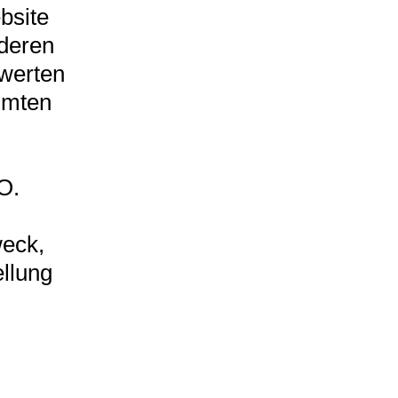
bsite
 deren
uwerten
mmten
O.
weck,
ellung