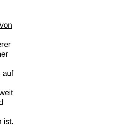
 von
erer
her
 auf
weit
d
 ist.