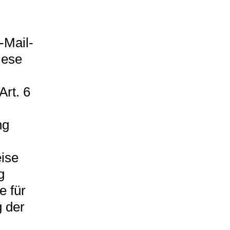
-Mail-
iese
rt. 6
ng
eise
g
e für
g der