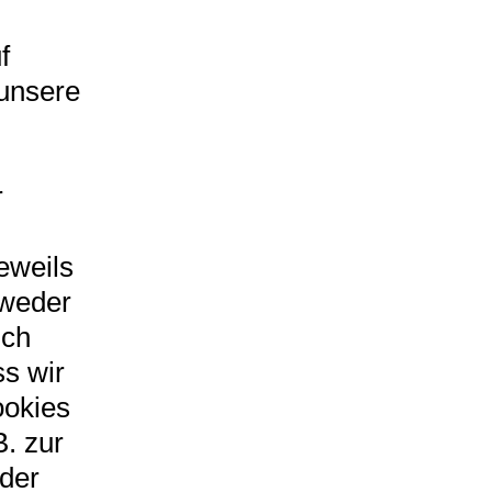
f
unsere
r
eweils
tweder
uch
ss wir
ookies
. zur
oder