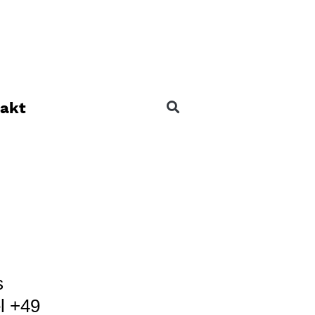
akt
s
l +49