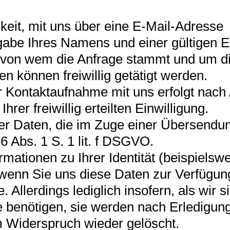
keit, mit uns über eine E-Mail-Adresse
gabe Ihres Namens und einer gültigen E
n, von wem die Anfrage stammt und um d
 können freiwillig getätigt werden.
Kontaktaufnahme mit uns erfolgt nach A
rer freiwillig erteilten Einwilligung.
der Daten, die im Zuge einer Übersendu
. 6 Abs. 1 S. 1 lit. f DSGVO.
mationen zu Ihrer Identität (beispielsw
wenn Sie uns diese Daten zur Verfügun
 Allerdings lediglich insofern, als wir si
ge benötigen, sie werden nach Erledigun
em Widerspruch wieder gelöscht.