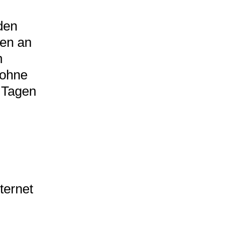
den
en an
n
 ohne
n Tagen
ternet