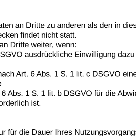
ten an Dritte zu anderen als den in die
en findet nicht statt.
n Dritte weiter, wenn:
a DSGVO ausdrückliche Einwilligung dazu e
nach Art. 6 Abs. 1 S. 1 lit. c DSGVO ein
e
. 6 Abs. 1 S. 1 lit. b DSGVO für die Abw
rderlich ist.
r für die Dauer Ihres Nutzungsvorgang