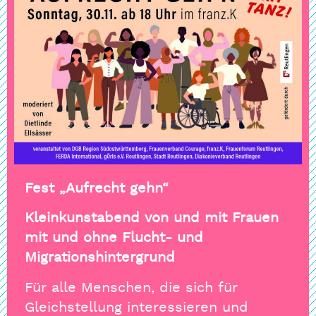
Fest „Aufrecht gehn“
Kleinkunstabend von und mit Frauen
mit und ohne Flucht- und
Migrationshintergrund
Für alle Menschen, die sich für
Gleichstellung interessieren und