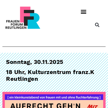
Sonntag, 30.11.2025
18 Uhr, Kulturzentrum franz.K
Reutlingen