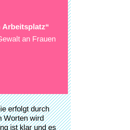
 Arbeitsplatz“
Gewalt an Frauen
e erfolgt durch
n Worten wird
g ist klar und es