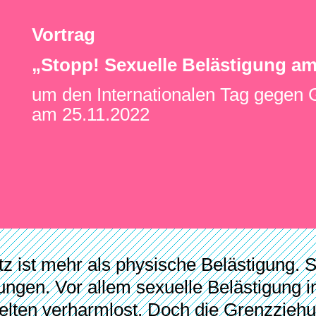
Vortrag
„Stopp! Sexuelle Belästigung am
um den Internationalen Tag gegen 
am 25.11.2022
z ist mehr als physische Belästigung. Si
ngen. Vor allem sexuelle Belästigung i
elten verharmlost. Doch die Grenzziehun