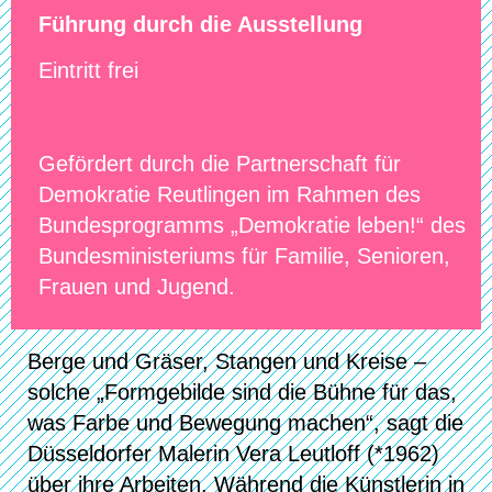
Führung durch die Ausstellung
Eintritt frei
Gefördert durch die Partnerschaft für
Demokratie Reutlingen im Rahmen des
Bundesprogramms „Demokratie leben!“ des
Bundesministeriums für Familie, Senioren,
Frauen und Jugend.
Berge und Gräser, Stangen und Kreise –
solche „Formgebilde sind die Bühne für das,
was Farbe und Bewegung machen“, sagt die
Düsseldorfer Malerin Vera Leutloff (*1962)
über ihre Arbeiten. Während die Künstlerin in